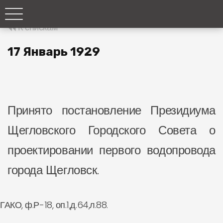
К спискам
17 Январь 1929
Принято постановление Президиума
Щегловского Городского Совета о
проектировании первого водопровода
города Щегловск.
ГАКО, ф.Р-18, оп.1,д.64,л.88.