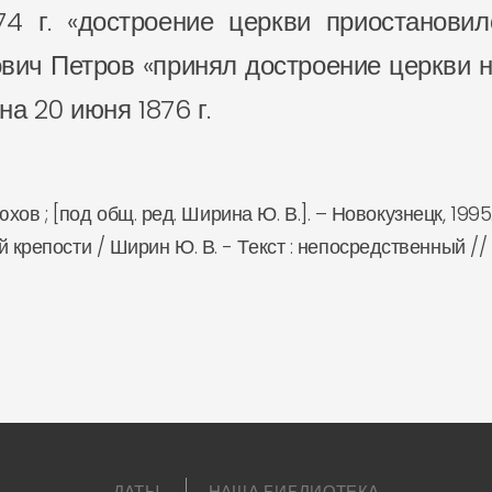
4 г. «достроение церкви приостановило
ич Петров «принял достроение церкви на
на 20 июня 1876 г.
нюхов ; [под общ. ред. Ширина Ю. В.]. – Новокузнецк, 1995
крепости / Ширин Ю. В. - Текст : непосредственный // 
ДАТЫ
НАША БИБЛИОТЕКА