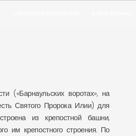
Ы
САЙТ НАШЕЙ БИБЛИОТЕКИ
О БАЗЕ ДАННЫХ
ти («Барнаульских воротах», на
есть Святого Пророка Илии) для
троена из крепостной башни,
го им крепостного строения. По