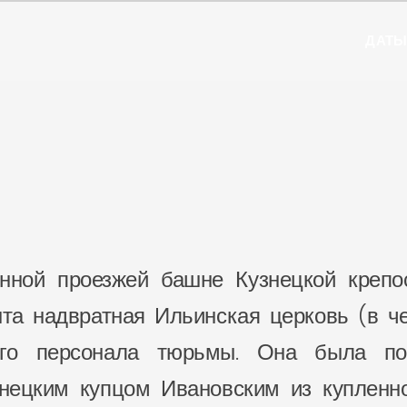
ДАТ
нной проезжей башне Кузнецкой крепос
ыта надвратная Ильинская церковь (в ч
го персонала тюрьмы. Она была пос
нецким купцом Ивановским из купленно