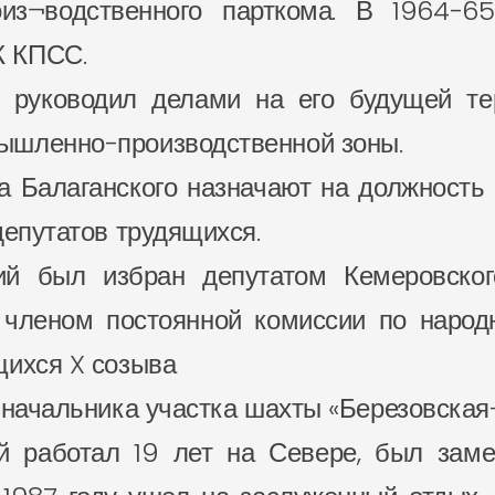
оиз¬водственного парткома. В 1964-6
К КПСС.
 руководил делами на его будущей тер
ышленно-производственной зоны.
а Балаганского назначают на должность 
депутатов трудящихся.
ий был избран депутатом Кемеровског
 членом постоянной комиссии по наро
щихся X созыва
 начальника участка шахты «Березовская-
й работал 19 лет на Севере, был зам