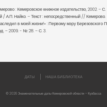
мерово : Кемеровское книжное издательство, 2002. – С. 1
 / А.П. Найко. – Текст : непосредственный // Кемерово. –
 наследил в моей жизни!» : Первому мэру Березовского 
. – 2009. - № 28. – С. 3.
ДАТЫ
НАША БИБЛИОТЕКА
©
2026
Знаменательные даты Кемеровской области – Кузбасса