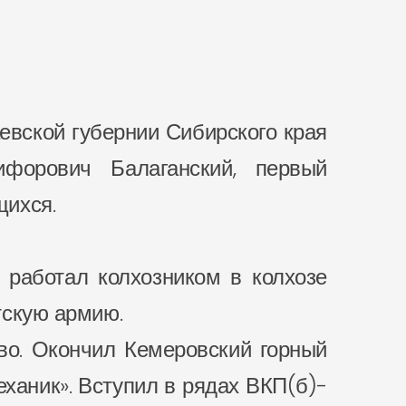
евской губернии Сибирского края
ифорович Балаганский, первый
щихся.
 работал колхозником в колхозе
тскую армию.
ово. Окончил Кемеровский горный
еханик». Вступил в рядах ВКП(б)-