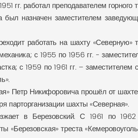
1951 гг. работал преподавателем горного 
ча был назначен заместителем заведую
ереходит работать на шахту «Северную» т
механика; с 1955 по 1956 гг. - заместите
астка; с 1959 по 1961 гг. – заместителем
ь».
ая» Петр Никифоровича прошёл от шахте
ря парторганизации шахты «Северная».
езжает в Березовский. С 1961 по 1962
ы «Березовская» треста «Кемеровоуголь»;