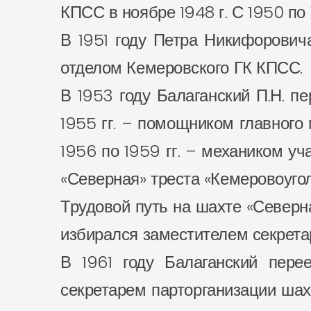
КПСС в ноябре 1948 г. С 1950 по 
В 1951 году Петра Никифорови
отделом Кемеровского ГК КПСС.
В 1953 году Балаганский П.Н. п
1955 гг. – помощником главного 
1956 по 1959 гг. – механиком уч
«Северная» треста «Кемеровоугол
Трудовой путь на шахте «Северн
избирался заместителем секрета
В 1961 году Балаганский пере
секретарем парторганизации шахт