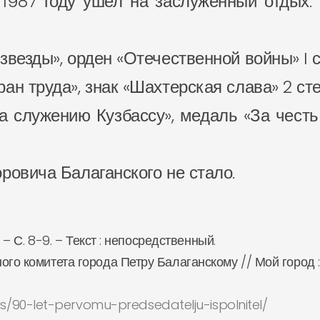
В 1987 году ушел на заслуженный отдых
везды», орден «Отечественной войны» I с
ан труда», знак «Шахтерская слава» 2 сте
За служению Кузбассу», медаль «За чест
ровича Балаганского не стало.
 – С. 8-9. – Текст : непосредственный.
ого комитета города Петру Балаганскому // Мой город
/90-let-pervomu-predsedatelju-ispolnitel/