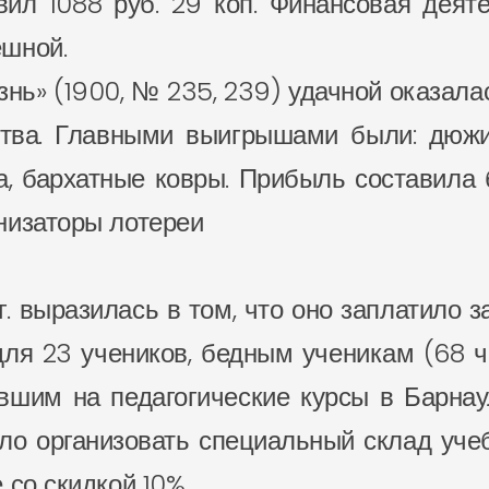
авил 1088 руб. 29 коп. Финансовая дея
ешной.
знь» (1900, № 235, 239) удачной оказала
ства. Главными выигрышами были: дюж
, бархатные ковры. Прибыль составила б
низаторы лотереи
. выразилась в том, что оно заплатило 
 для 23 учеников, бедным ученикам (68
ившим на педагогические курсы в Барна
о организовать специальный склад учеб
 со скидкой 10%.