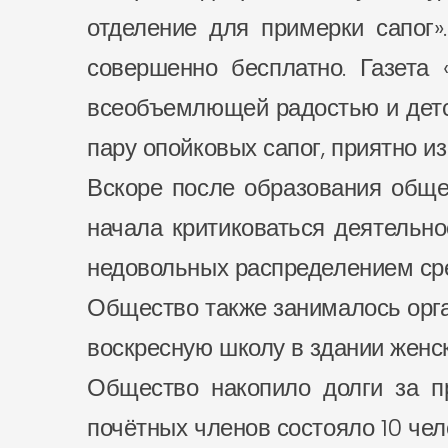
отделение для примерки сапог»
совершенно бесплатно. Газета 
всеобъемлющей радостью и детс
пару опойковых сапог, приятно и
Вскоре после образования общес
начала критиковаться деятельно
недовольных распределением сре
Общество также занималось орга
воскресную школу в здании женск
Общество накопило долги за пр
почётных членов состояло 10 чел