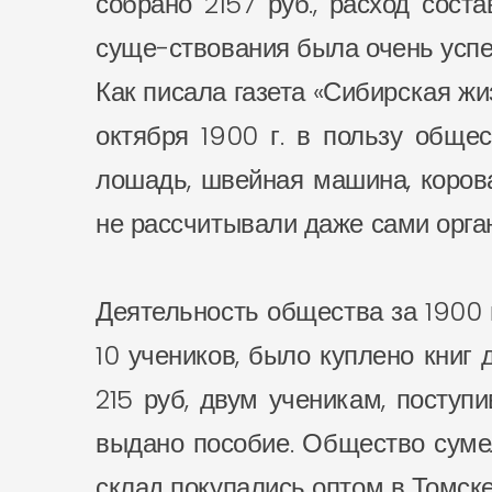
собрано 2157 руб., расход сост
суще-ствования была очень усп
Как писала газета «Сибирская жи
октября 1900 г. в пользу обще
лошадь, швейная машина, корова
не рассчитывали даже сами орга
Деятельность общества за 1900 г
10 учеников, было куплено книг
215 руб, двум ученикам, поступ
выдано пособие. Общество сумел
склад покупались оптом в Томске