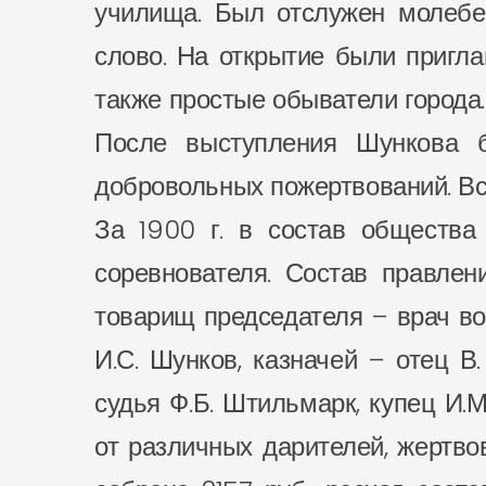
училища. Был отслужен молебен
слово. На открытие были пригл
также простые обыватели города.
После выступления Шункова 
добровольных пожертвований. Все
За 1900 г. в состав общества
соревнователя. Состав правлен
товарищ председателя – врач вое
И.С. Шунков, казначей – отец В
судья Ф.Б. Штильмарк, купец И.М
от различных дарителей, жертвов