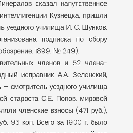
Минералов сказал напутственное
интеллигенции Кузнецка, пришли
ь уездного училища И. С. Шунков.
анизована подписка по сбору
обозрение. 1899. № 249).
твительных членов и 52 члена-
дный исправник А.А. Зеленский,
рь – смотритель уездного училища
ой староста С.Е. Попов, мировой
ляли членские взносы (471 руб.),
б. 95 коп. Всего за 1900 г. было