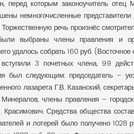
, перед которым законоучитель отец 
ашены немногочисленные представители 
 Торжественную речь произнёс смотрител
были выбраны члены правления и орг
го удалось собрать 160 руб. (Восточное 
 вступили 3 почетных члена, 99 дейс
ия был следующим: председатель – уез
нного лазарета Г.В. Казанский, секрета
. Минералов, члены правления – городск
. Красимович. Средства общества состав
ателей и лотерей было получено 1028 ру