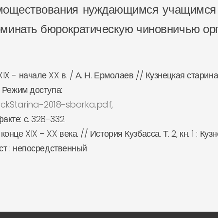
моществования нуждающимся учащимся в
оминать бюрократическую чиновничью ор
XIX - начале XX в. / А. Н. Ермолаев // Кузнецкая старина
– Режим доступа:
ckStarina-2018-sborka.pdf,
акте: с. 328-332.
нце XIX – XX века. // История Кузбасса. Т. 2, кн. 1 : Ку
Тест : непосредственный