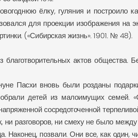
овогоднюю ёлку, гуляния и построило к
зовался для проекции изображения на э
инки. («Сибирская жизнь». 1901. № 48).
з благотворительных актов общества. 
ануне Пасхи вновь были розданы подарки
обрали детей из малоимущих семей. 
напряженной сосредоточенной терпеливой
 ни разговоров, ни смеху не было между 
да. Наконец, позвали. Они все, как один, 