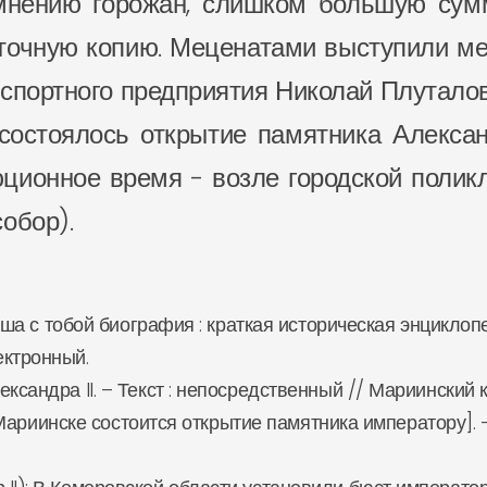
 мнению горожан, слишком большую сум
 точную копию. Меценатами выступили м
нспортного предприятия Николай Плуталов
состоялось открытие памятника Алексан
юционное время - возле городской полик
обор).
наша с тобой биография : краткая историческая энциклоп
лектронный.
андра II. – Текст : непосредственный // Мариинский курь
 в Мариинске состоится открытие памятника императору]. 