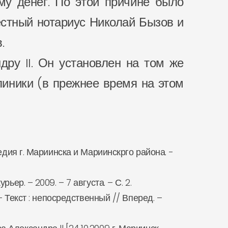
му денег. По этой причине было
естный нотариус Николай Бызов и
.
дру II. Он установлен на том же
линики (в прежнее время на этом
едия г. Мариинска и Мариинскрго района. -
ер. – 2009. – 7 августа. – С. 2.
– Текст : непосредственный // Вперед. –