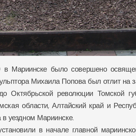
ю) в Мариинске было совершено освяще
скульптора Михаила Попова был отлит на з
о Октябрьской революции Томской гу
мская области, Алтайский край и Респу
а в уездном Мариинске.
становили в начале главной мариинск