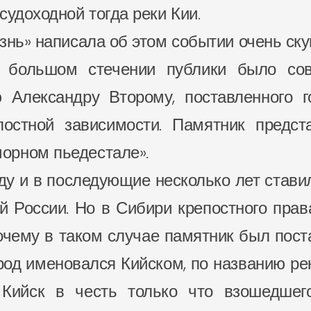
судоходной тогда реки Кии.
знь» написала об этом событии очень ску
и большом стечении публики было со
Александру Второму, поставленного г
постной зависимости. Памятник предст
орном пьедестале».
году и в последующие несколько лет став
й России. Но в Сибири крепостного прав
очему в таком случае памятник был пос
род именовался Кийском, по названию рек
Кийск в честь только что взошедшег