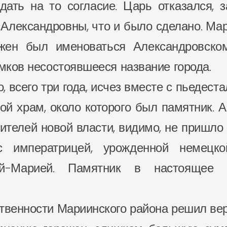
дать на то согласие. Царь отказался, з
 Александровны, что и было сделано. М
лжен был именоваться Александровск
омков несостоявшееся название города.
 всего три года, исчез вместе с пьедеста
ой храм, около которого был памятник. А
ителей новой власти, видимо, не пришло 
с императрицей, урожденной немецко
фией-Марией. Памятник в настоящее
ственности Мариинского района решил вер