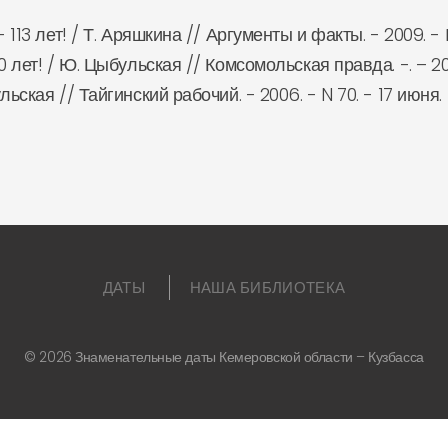
113 лет! / Т. Аряшкина // Аргументы и факты. - 2009. - №
 лет! / Ю. Цыбульская // Комсомольская правда. -. – 200
ьская // Тайгинский рабочий. - 2006. - N 70. - 17 июня.
ДАТЫ
НАША БИБЛИОТЕКА
©
2026
Знаменательные даты Кемеровской области – Кузбасса