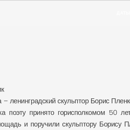
ДАТ
ик
а – ленинградский скульптор Борис Пленк
а поэту принято горисполкомом 50 ле
ощадь и поручили скульптору Борису Пл